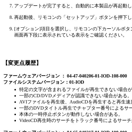
アップデートが完了すると、自動的に本製品が再起動し
再起動後、リモコンの「セットアップ」ボタンを押下し
[オプション]項目を選択し、リモコンの下カーソルボタ
画面再下段に表示されている表示をご確認ください。
【変更点履歴】
ファームウェアバージョン ： 04-47-040206-01-IOD-108-000
ファイルシステムバージョン：01-IOD
特定の文字が含まれるファイルが再生できない場合
一部のCD/DVDメディアが認識できない場合がある。
AVIファイルを再生後、AudioCDを再生すると再
一部のDVDタイトル再生でチャプター番号によるサ
本体の一時停止ボタンが動作しない場合がある。
VideoCD再生時のサーチをトラック番号によるサ