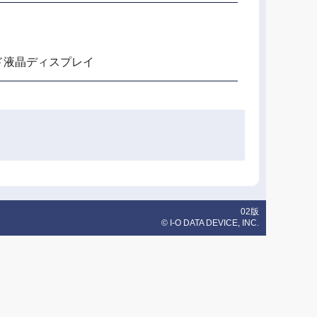
ワイド液晶ディスプレイ
02版
© I-O DATA DEVICE, INC.