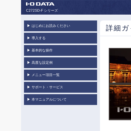
C272SD-F シリーズ
▶
はじめにお読みください
詳細ガ
▶
導入する
▶
基本的な操作
▶
高度な設定例
▶
メニュー項目一覧
▶
サポート・サービス
▶
本マニュアルについて