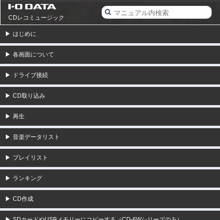
CDレコミュージック
▶
はじめに
▶
各画面について
▶
ドライブ接続
▶
CD取り込み
▶
再生
▶
音楽データリスト
▶
プレイリスト
▶
ランキング
▶
CD作成
▶
SDカードやUSBメモリーにコピーする（CD-6Wシリーズのみ）