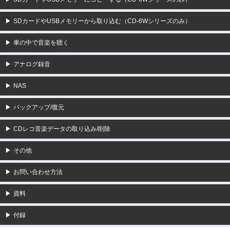
▶
SDカードやUSBメモリーから取り込む（CD-6Wシリーズのみ）
▶
車の中で音楽を聴く
▶
アナログ録音
▶
NAS
▶
バックアップ/復元
▶
CDレコ音楽データの取り込み/削除
▶
その他
▶
お問い合わせ方法
▶
資料
▶
付録