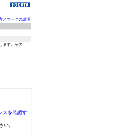
方／マークの説明
します。その
レスを確認す
さい。