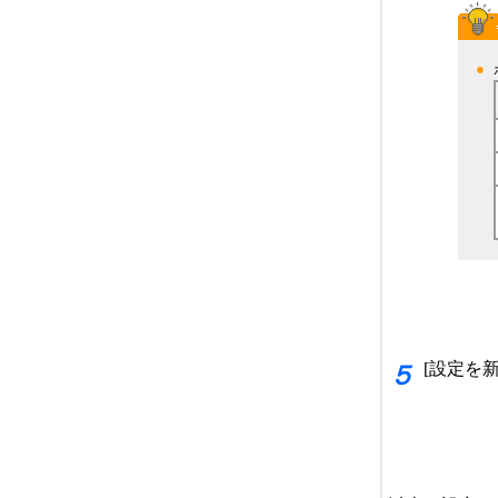
●
[設定を
５