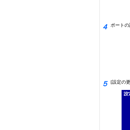
ポートの
４
[設定の
５