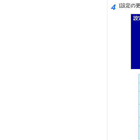
[設定の
４