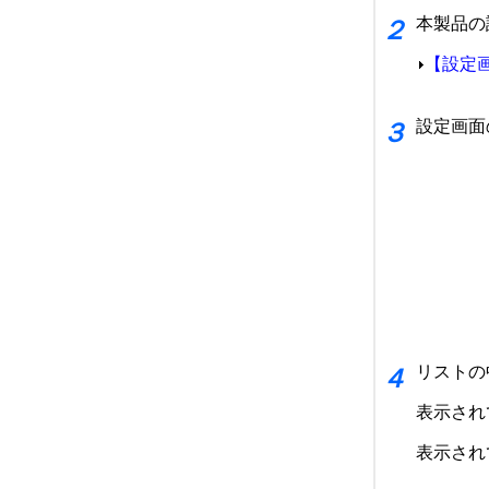
本製品の
２
【設定
設定画面
３
リストの
４
表示され
表示され