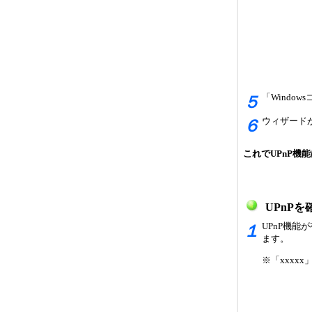
「Windo
５
ウィザード
６
これでUPnP機
UPnP
UPnP機
１
ます。
※「xxxx