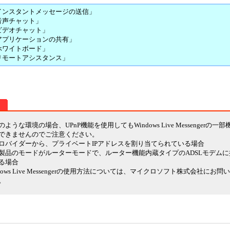
インスタントメッセージの送信」
音声チャット」
ビデオチャット」
アプリケーションの共有」
ホワイトボード」
リモートアシスタンス」
のような環境の場合、UPnP機能を使用してもWindows Live Messengerの一
できませんのでご注意ください。
ロバイダーから、プライベートIPアドレスを割り当てられている場合
製品のモードがルーターモードで、ルーター機能内蔵タイプのADSLモデム
る場合
ndows Live Messengerの使用方法については、マイクロソフト株式会社にお
。