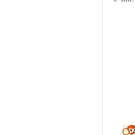
※「xxxx