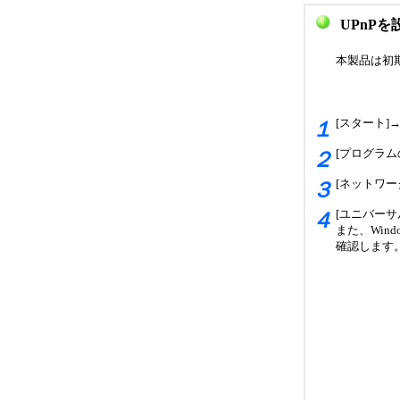
UPnP
本製品は初期
[スタート]
１
[プログラム
２
[ネットワー
３
[ユニバーサ
４
また、Win
確認します