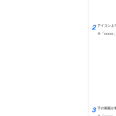
アイコン上
２
※「xxxx
下の画面が
３