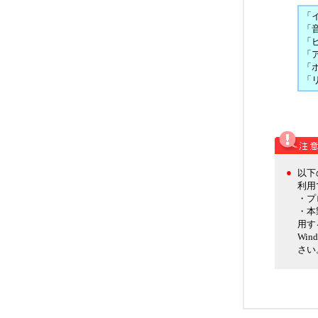
「
「
「
「
「
「
●
以下
利用
・プ
・本
用す
Wi
さい