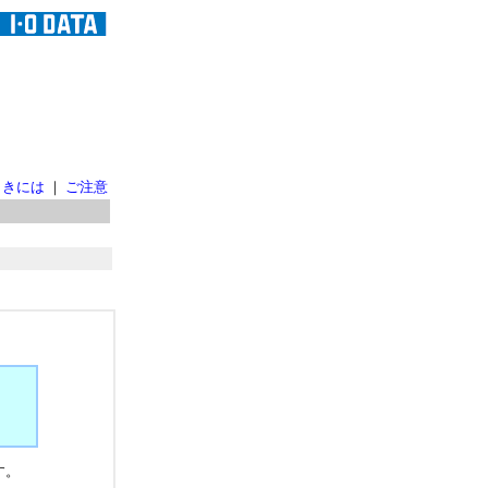
ときには
｜
ご注意
。
す。