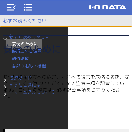
HDCX-UTLBシリーズ
必ずお読みください
検索
必ずお読みください
サブメニュー 必ずお読みください
安全のために
安全のために
使用上のご注意
動作環境
各部の名称・機能
お使いになる方への危害、財産への損害を未然に防ぎ、安
接続ガイド
サブメニュー 接続ガイド
全に正しくお使いいただくための注意事項を記載してい
困ったときには
サブメニュー 困ったときには
ます。 ご使用の際には、必ず記載事項をお守りくださ
本マニュアルについて
サブメニュー 本マニュアルについて
い。