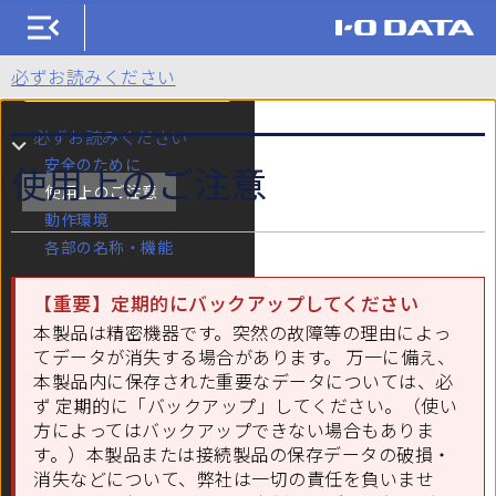
HDCX-UTLBシリーズ
必ずお読みください
検索
必ずお読みください
サブメニュー 必ずお読みください
安全のために
使用上のご注意
使用上のご注意
動作環境
各部の名称・機能
接続ガイド
サブメニュー 接続ガイド
【重要】定期的にバックアップしてください
困ったときには
サブメニュー 困ったときには
本製品は精密機器です。突然の故障等の理由によっ
本マニュアルについて
サブメニュー 本マニュアルについて
てデータが消失する場合があります。 万一に備え、
本製品内に保存された重要なデータについては、必
ず 定期的に「バックアップ」してください。（使い
方によってはバックアップできない場合もありま
す。）本製品または接続製品の保存データの破損・
消失などについて、弊社は一切の責任を負いませ