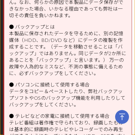
ん。なお、何らかの原因で本製品にデータ保存がで
きなかった場合、いかなる理由であっても弊社は一
切その責任を負いかねます。
● バックアップとは
本製品に保存されたデータを守るために、別の記憶
媒体（HDD、BD/DVD など）にデータの複製を作
成することです。（データを移動させることは「バ
ックアップ」ではありません。同じデータが2か所に
あることを「バックアップ」と言います。） 万一の
故障や人為的なミスなど、不測の事態に備えるため
に、必ずバックアップをしてください。
● パソコンに接続して使用する場合
データをコピー＆ペーストしたり、弊社バックアッ
プソフトやOSのバックアップ機能を利用したりして
バックアップをしてください。
● テレビなどの家電に接続して使用する場合
02 版 © I-O DATA DEVICE, INC
テレビ番組は著作権で守られており、録画したもの
は基本的に録画時のテレビやレコーダーでのみ再生