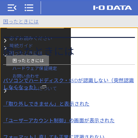
HDCX-UTLBシリーズ
困ったときには
検索
必ずお読みください
サブメニュー 必ずお読みください
接続ガイド
困ったときには
サブメニュー 接続ガイド
困ったときには
サブメニュー 困ったときには
困ったときには
ハードウェア保証規定
お問い合わせ
パソコンでハードディスク・SSDが認識しない（突然認識
しなくなった）
本マニュアルについて
サブメニュー 本マニュアルについて
「取り外しできません」と表示された
「ユーザーアカウント制御」の画面が表示された
フォーマットし直しても正常に認識されない