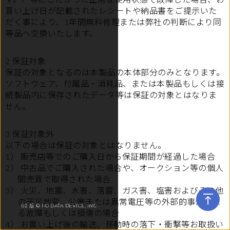
買い上げ日が記載されたレシートや納品書をご提示いた
だく事により、1年間無料修理または弊社の判断により同
等品へ交換いたします。
2 保証対象
保証の対象となるのは本製品の本体部分のみとなります。
ソフトウェア、付属品・消耗品、または本製品もしくは接
続製品内に保存されたデータ等は保証の対象とはなりま
せん。
3 保証対象外
以下の場合は保証の対象とはなりません。
1） 販売店等でのご購入日から保証期間が経過した場合
2） 中古品でご購入された場合や、オークション等の個人
間売買で取得された場合
3） 火災、地震、水害、落雷、ガス害、塩害およびその他
の天災地変、公害または異常電圧等の外部的事情によ
02 版 © I-O DATA DEVICE, INC
る故障もしくは損傷の場合
4） お買い上げ後の輸送、移動時の落下・衝撃等お取扱い