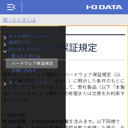
HDCX-UTLBシリーズ
困ったときには
検索
必ずお読みください
サブメニュー 必ずお読みください
接続ガイド
ハードウェア保証規定
サブメニュー 接続ガイド
困ったときには
サブメニュー 困ったときには
困ったときには
ハードウェア保証規定
お問い合わせ
弊社のハードウェア保証は、ハードウェア保証規定（以
下「本保証規定」といいます。）に明示した条件のもとに
本マニュアルについて
サブメニュー 本マニュアルについて
おいて、アフターサービスとして、弊社製品（以下「本製
品」といいます。）の無料での修理または交換をお約束す
るものです。
1 保証内容
取扱説明書（本製品外箱の記載を含みます。以下同様で
す。）等にしたがった正常な使用状態で故障した場合、お