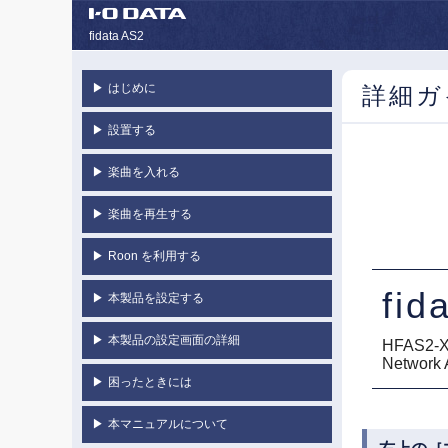
fidata AS2
▶
はじめに
詳細ガ
▶
設置する
▶
楽曲を入れる
▶
楽曲を再生する
▶
Roon を利用する
fid
▶
本製品を設定する
▶
本製品の設定画面の詳細
HFAS2-
Network 
▶
困ったときには
▶
本マニュアルについて