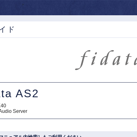
イド
ata AS2
X40
Audio Server