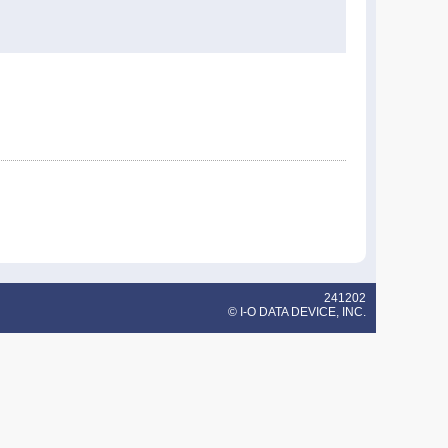
241202
© I-O DATA DEVICE, INC.