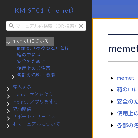
KM-ST01（memet）
検索
memet について
サブメニュー memet について
meme
memet（めめっと）とは
箱の中には
安全のために
使用上のご注意
各部の名称・機能
サブメニュー 各部の名称・機能
meme
導入する
サブメニュー 導入する
箱の中
memet 本体を使う
サブメニュー memet 本体を使う
安全の
memet アプリを使う
サブメニュー memet アプリを使う
契約関係
サブメニュー 契約関係
使用上
サポート・サービス
サブメニュー サポート・サービス
本マニュアルについて
各部の
サブメニュー 本マニュアルについて