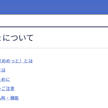
t について
t（めめっと）とは
には
ために
のご注意
名称・機能