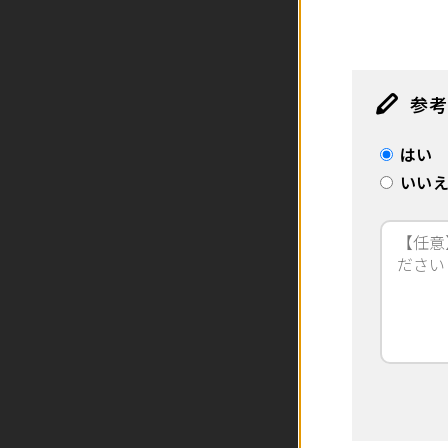
参考
はい
いい