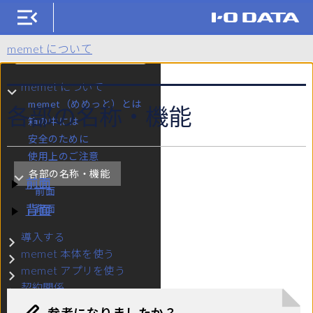
KM-ST01（memet）
memet について
検索
memet について
サブメニュー memet について
memet（めめっと）とは
各部の名称・機能
箱の中には
安全のために
使用上のご注意
各部の名称・機能
サブメニュー 各部の名称・機能
前面
前面
背面
背面
導入する
サブメニュー 導入する
memet 本体を使う
サブメニュー memet 本体を使う
memet アプリを使う
サブメニュー memet アプリを使う
契約関係
サブメニュー 契約関係
サポート・サービス
サブメニュー サポート・サービス
参考になりましたか？