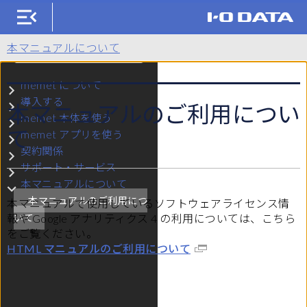
KM-ST01（memet）
本マニュアルについて
検索
memet について
サブメニュー memet について
導入する
本マニュアルのご利用につい
サブメニュー 導入する
memet 本体を使う
サブメニュー memet 本体を使う
て
memet アプリを使う
サブメニュー memet アプリを使う
契約関係
サブメニュー 契約関係
サポート・サービス
サブメニュー サポート・サービス
本マニュアルについて
サブメニュー 本マニュアルについて
本マニュアルのご利用につ
本マニュアルで使用しているソフトウェアライセンス情
報や Google アナリティクス 4 の利用については、こちら
いて
をご覧ください。
HTML マニュアルのご利用について