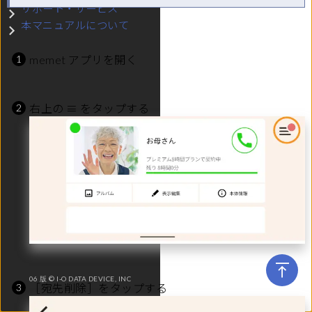
サポート・サービス
サブメニュー サポート・サービス
本マニュアルについて
サブメニュー 本マニュアルについて
memet アプリを開く
右上の ≡ をタップする
06 版 © I-O DATA DEVICE, INC
［宛先削除］をタップする