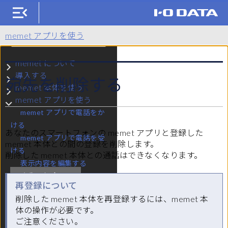
KM-ST01（memet）
memet アプリを使う
検索
memet について
サブメニュー memet について
導入する
宛先を削除する
サブメニュー 導入する
memet 本体を使う
サブメニュー memet 本体を使う
memet アプリを使う
サブメニュー memet アプリを使う
memet アプリで電話をか
ける
あなたのスマートフォンの memet アプリと登録した
memet アプリで電話を受
memet 本体との間の登録を削除します。
ける
削除した memet 本体との通話はできなくなります。
表示内容を編集する
宛先を削除する
再登録について
写真を送る（デジタルフォ
削除した memet 本体を再登録するには、memet 本
トフレーム機能）
体の操作が必要です。
ご注意ください。
契約関係
サブメニュー 契約関係