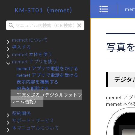
me
KM-ST01（memet）
検索
memet について
サブメニュー memet について
写真
導入する
サブメニュー 導入する
memet 本体を使う
サブメニュー memet 本体を使う
memet アプリを使う
サブメニュー memet アプリを使う
memet アプリで電話をかける
memet アプリで電話を受ける
デジタ
表示内容を編集する
宛先を削除する
写真を送る（デジタルフォトフ
memet ア
レーム機能）
memet 
契約関係
サブメニュー 契約関係
サポート・サービス
サブメニュー サポート・サービス
本マニュアルについて
サブメニュー 本マニュアルについて