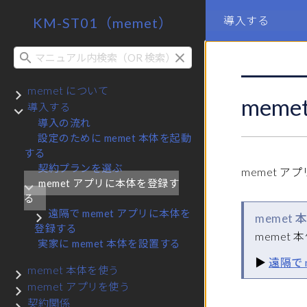
導入する
KM-ST01（memet）
検索
memet について
サブメニュー memet について
mem
導入する
サブメニュー 導入する
導入の流れ
設定のために memet 本体を起動
する
契約プランを選ぶ
memet ア
memet アプリに本体を登録す
サブメニュー memet アプリに本体を登録する
る
遠隔で memet アプリに本体を
memet
サブメニュー 遠隔で memet アプリに本体を登録する
登録する
memet
実家に memet 本体を設置する
▶
遠隔で 
memet 本体を使う
サブメニュー memet 本体を使う
memet アプリを使う
サブメニュー memet アプリを使う
契約関係