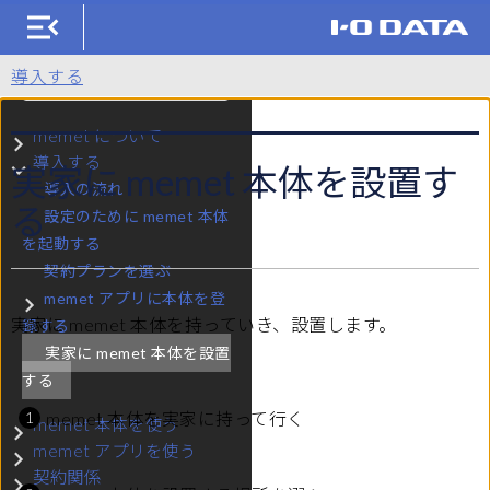
KM-ST01（memet）
導入する
検索
memet について
サブメニュー memet について
導入する
実家に memet 本体を設置す
サブメニュー 導入する
導入の流れ
る
設定のために memet 本体
を起動する
契約プランを選ぶ
memet アプリに本体を登
サブメニュー memet アプリに本体を登録する
実家に memet 本体を持っていき、設置します。
録する
実家に memet 本体を設置
する
memet 本体を実家に持って行く
memet 本体を使う
サブメニュー memet 本体を使う
memet アプリを使う
サブメニュー memet アプリを使う
契約関係
サブメニュー 契約関係