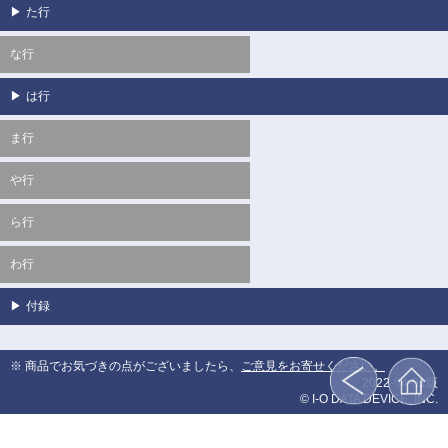
▶
た行
な行
▶
は行
ま行
や行
ら行
わ行
▶
付録
※ 商品でお気づきの点がございましたら、
ご意見をお寄せください。
2022-04-01版
© I-O DATA DEVICE, INC.