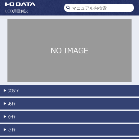
LCD用語解説
▶
英数字
▶
あ行
▶
か行
▶
さ行