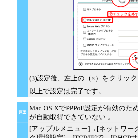
(3)設定後、左上の（×）をクリッ
以上で設定は完了です。
Mac OS XでPPPoE設定が有効
原因
が自動取得できていない 。
[アップルメニュー]→[ネットワー
ク環境設定]→[TCP/IP]で、[DH