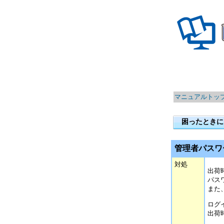
マニュアルトッ
困ったときに
管理者パスワ
対処
出荷
パス
また
ログ
出荷