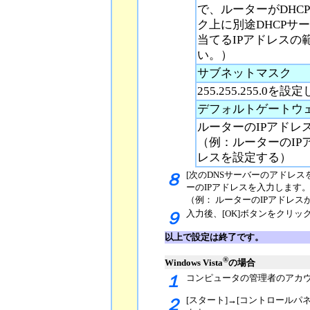
で、ルーターがDHC
ク上に別途DHCPサ
当てるIPアドレスの
い。）
サブネットマスク
255.255.255.0を
デフォルトゲートウ
ルーターのIPアドレ
（例：ルーターのIPアド
レスを設定する）
[次のDNSサーバーのアドレス
８
ーのIPアドレスを入力します
（例： ルーターのIPアドレスが
入力後、[OK]ボタンをクリ
９
以上で設定は終了です。
®
Windows Vista
の場合
１
コンピュータの管理者のアカウントで
[スタート]→[コントロールパ
２