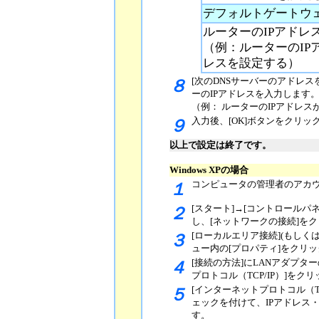
デフォルトゲートウ
ルーターのIPアドレ
（例：ルーターのIPアド
レスを設定する）
[次のDNSサーバーのアドレス
８
ーのIPアドレスを入力します
（例： ルーターのIPアドレスが
入力後、[OK]ボタンをクリ
９
以上で設定は終了です。
Windows XPの場合
コンピュータの管理者のアカウン
１
[スタート]→[コントロールパ
２
し、[ネットワークの接続]を
[ローカルエリア接続](もしく
３
ュー内の[プロパティ]をクリ
[接続の方法]にLANアダプ
４
プロトコル（TCP/IP）]をク
[インターネットプロトコル（TC
５
ェックを付けて、IPアドレス
す。