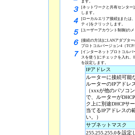
ます。
[ネットワークと共有センター
３
します。
[ローカルエリア接続](または
４
ティ]をクリックします。
[ユーザーアカウント制御]の
５
[接続の方法]にLANアダプ
６
プロトコルバージョン4（TCP/
[インターネットプロトコルバージ
７
スを使う]にチェックを入れ、
を設定します。
IPアドレス
ルーターに接続可能な
ルーターのIPアドレスが19
（xxxが他のパソコ
で、ルーターがDHC
ク上に別途DHCPサ
当てるIPアドレスの
い。）
サブネットマスク
255.255.255.0を