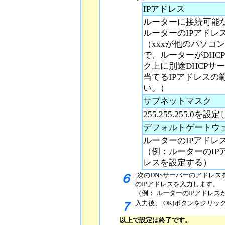
IPアドレス
ルーターに接続可能な
ルーターのIPアドレスが19
（xxxが他のパソコ
で、ルーターがDHC
ク上に別途DHCPサ
当てるIPアドレスの
い。）
サブネットマスク
255.255.255.0を
デフォルトゲートウ
ルーターのIPアドレ
（例：ルーターのIPアド
レスを設定する）
[次のDNSサーバーのアドレス
６
のIPアドレスを入力します。
（例： ルーターのIPアドレスが
入力後、[OK]ボタンをクリ
７
以上で設定は終了です。