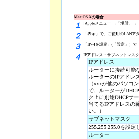
Mac OS Xの場合
[Appleメニュー]→「場所
１
「表示」で、ご使用のLANアダプ
２
「IPv4を設定」(「設定」）
３
IPアドレス・サブネットマス
４
IPアドレス
ルーターに接続可能な
ルーターのIPアドレスが19
（xxxが他のパソコ
で、ルーターがDHC
ク上に別途DHCPサ
当てるIPアドレスの
い。）
サブネットマスク
255.255.255.0を
ルーター