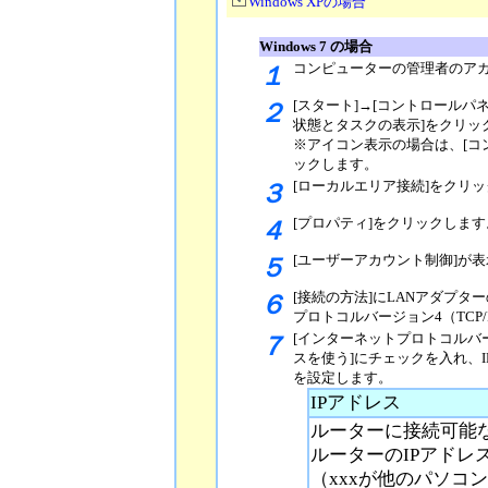
Windows XPの場合
Windows 7
の場合
コンピューターの管理者のアカウン
１
[スタート]→[コントロールパ
２
状態とタスクの表示]をクリッ
※アイコン表示の場合は、[コ
ックします。
[ローカルエリア接続]をクリ
３
[プロパティ]をクリックします
４
[ユーザーアカウント制御]が
５
[接続の方法]にLANアダプ
６
プロトコルバージョン4（TCP/
[インターネットプロトコルバージ
７
スを使う]にチェックを入れ、
を設定します。
IPアドレス
ルーターに接続可能な
ルーターのIPアドレスが19
（xxxが他のパソコ