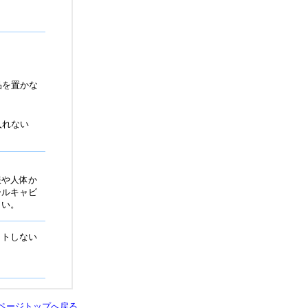
品を置かな
入れない
服や人体か
ールキャビ
さい。
ットしない
ページトップへ戻る