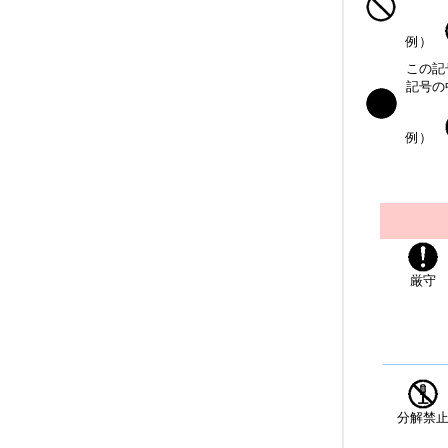
例）
この記
記号の
例）
厳守
分解禁