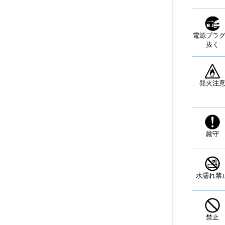
電源プラ
抜く
発火注
厳守
水濡れ禁
禁止