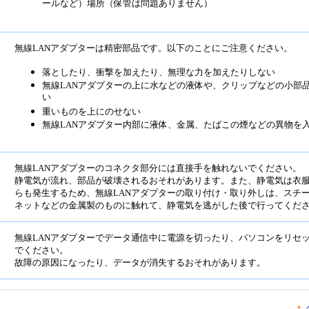
ールなど）場所（保管は問題ありません）
無線LANアダプターは精密部品です。以下のことにご注意ください。
落としたり、衝撃を加えたり、無理な力を加えたりしない
無線LANアダプターの上に水などの液体や、クリップなどの小部
い
重いものを上にのせない
無線LANアダプター内部に液体、金属、たばこの煙などの異物を
無線LANアダプターのコネクタ部分には直接手を触れないでください。
静電気が流れ、部品が破壊されるおそれがあります。また、静電気は衣
らも発生するため、無線LANアダプターの取り付け・取り外しは、スチ
ネットなどの金属製のものに触れて、静電気を逃がした後で行ってくだ
無線LANアダプターでデータ通信中に電源を切ったり、パソコンをリセ
でください。
故障の原因になったり、データが消失するおそれがあります。