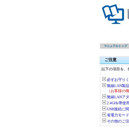
マニュアルトップ
ご注意
以下の項目を、
必ずお守り
無線LAN製
（お客様の
無線LANア
2.4GHz帯
USB接続に
省電力モー
その他のご