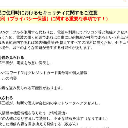
品ご使用時におけるセキュリティに関するご注意
権利（プライバシー保護）に関する重要な事項です！）
、LANケーブルを使用する代わりに、電波を利用してパソコン等と無線アクセ
行うため、電波の届く範囲であれば自由にLAN接続が可能であるという利点
はある範囲内であれば障害物(壁等)を越えてすべての場所に届くため、セキュ
い場合、以下のような問題が発生する可能性があります。
を盗み見られる
第三者が、電波を故意に傍受し、
Dやパスワード又はクレジットカード番号等の個人情報
ールの内容
内容を盗み見られる可能性があります。
入される
第三者が、無断で個人や会社内のネットワークへアクセスし、
人情報や機密情報を取り出す（情報漏洩）
定の人物になりすまして通信し、不正な情報を流す（なりすまし）
受した通信内容を書き換えて発信する（改ざん）