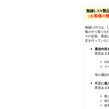
無線LAN製
（お客様の
無線LANでは
報のやり取りを
その反面、電波
定を行っていな
通信内容
悪意ある
I
メ
等の通信
不正に侵
悪意ある
個
特
傍