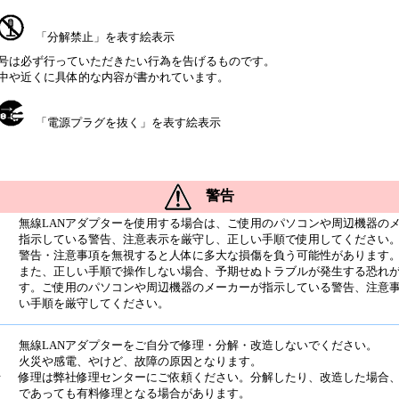
「分解禁止」を表す絵表示
号は必ず行っていただきたい行為を告げるものです。
中や近くに具体的な内容が書かれています。
「電源プラグを抜く」を表す絵表示
警告
無線LANアダプターを使用する場合は、ご使用のパソコンや周辺機器の
指示している警告、注意表示を厳守し、正しい手順で使用してください
警告・注意事項を無視すると人体に多大な損傷を負う可能性があります
また、正しい手順で操作しない場合、予期せぬトラブルが発生する恐れ
す。ご使用のパソコンや周辺機器のメーカーが指示している警告、注意
い手順を厳守してください。
無線LANアダプターをご自分で修理・分解・改造しないでください。
火災や感電、やけど、故障の原因となります。
止
修理は弊社修理センターにご依頼ください。分解したり、改造した場合
であっても有料修理となる場合があります。