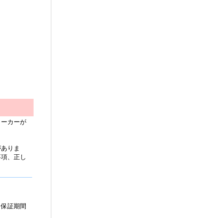
メーカーが
。
。
がありま
事項、正し
、保証期間