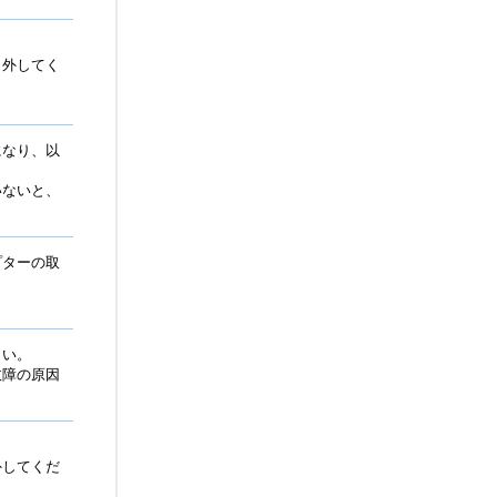
り外してく
になり、以
いないと、
プターの取
さい。
故障の原因
外してくだ