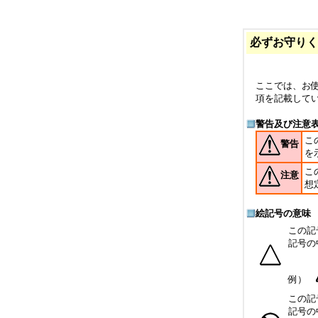
必ずお守りく
ここでは、お
項を記載して
警告及び注意
こ
警告
を
こ
注意
想
絵記号の意味
この記
記号の
例）
この記
記号の