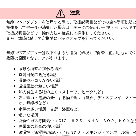
注意
無線LANアダプターを使用する際に、取扱説明書などでの操作手順説明
操作をしてデータが消失した場合は、データの保証は一切いたしかねま
取扱説明書などで、操作方法を確認して操作してください。
また、故障に備えて定期的にバックアップを行ってください。
無線LANアダプターは以下のような場所（環境）で保管・使用しないで
故障の原因となることがあります。
振動や衝撃の加わる場所
直射日光のあたる場所
湿気やホコリが多い場所
温湿度差の激しい場所
熱の発生する物の近く（ストーブ、ヒータなど）
強い磁力・電波の発生する物の近く（磁石、ディスプレイ、スピ
オ、無線機など）
水気の多い場所（台所、浴室など）
傾いた場所
腐食性ガス雰囲気中（Ｃl２、Ｈ２Ｓ、ＮＨ３、ＳＯ２、ＮＯＸな
静電気の影響の強い場所
保温性・保湿性の高い（じゅうたん・スポンジ・ダンボール箱・