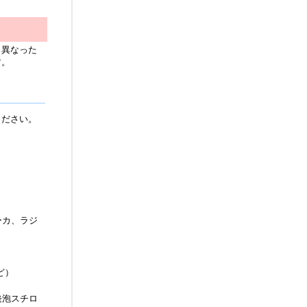
と異なった
す。
ください。
ーカ、ラジ
ど）
発泡スチロ