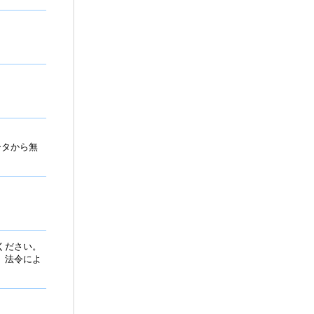
ータから無
ください。
。法令によ