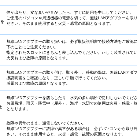
煙が出たり、変な臭いや音がしたら、すぐに使用を中止してください。
ご使用のパソコンや周辺機器の電源を切って、無線LANアダプターを取
グを
ださい。そのまま使用すると火災・感電の原因となります。
無線LANアダプターの取り扱いは、必ず取扱説明書で接続方法をご確認
下のことにご注意ください。
意
指定されたスロットにきちんと差し込んでください。正しく装着されて
火災および故障の原因となります。
無線LANアダプターの取り付け、取り外し、移動の際は、無線LANアダ
扱説明書をご確認になり、正しい手順で行ってください。
感電および故障の原因となります。
無線LANアダプターを濡らしたり、水気の多い場所で使用しないでくだ
お風呂場、雨天・降雪中（屋外）、海岸・水辺での使用は火災・感電・
止
となります。
故障や異常のまま、通電しないでください。
無線LANアダプターに故障や異常がある場合は、必ずパソコンから取り
さい。そのまま使用すると、火災・感電・故障の原因となります。