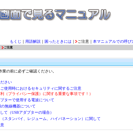
もくじ
｜
用語解説
｜
困ったときには
｜
ご注意｜
本マニュアルでの呼び
ご注意
作業の前に必ずご確認ください。
ください
品ご使用時におけるセキュリティに関するご注意
権利（プライバシー保護）に関する重要な事項です！）
ダプターで使用する電波について
使用の無線機器について
関して（USBアダプターの場合）
ド（スタンバイ、レジューム、ハイバネーション）に関して
注意