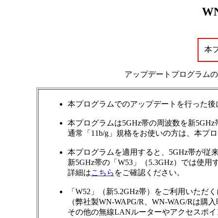
W
本
アップデートプログラムの
本プログラムでのアップデートを行った後に
本プログラムは5GHz帯の周波数を新5GH
通常「11b/g」規格をお使いの方は、本
本プログラムを適用すると、5GHz帯が従来の「
新5GHz帯の「W53」（5.3GHz）では
詳細は
こちら
をご確認ください。
「W52」（新5.2GHz帯）をご利用いた
（弊社製WN-WAPG/R、WN-WAG/Rは
その他の無線LANルーターやアクセスポ