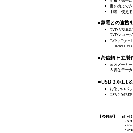
配布・保管に最
書き換えできる
手軽に使える
■家電との連携
DVD-VR編集ソ
DVDレコー
Dolby Digit
「Ulead DVD 
■高信頼 日立製作
国内メーカー
大切なデータ
■USB 2.0/1
お使いのパソ
USB 2.0/
【添付品】
●
DVD
・B.H.
・Adob
・DV