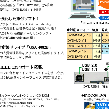
適な「DVD+R/-R」が8倍速！
経済的な「DVD+RW/-RW」は4倍速
便利な「DVD-RAM」も3倍速
を強化した添付ソフト！
「Ulead DVD DiskRe
フト「Ulead DVD DiskRecorderSE」
ダーで録画した映像の追記・編集が可能！
◆対応メディア・速度一覧表
al AC-3対応
高機能オーサリングソフト
DVD-RAMライト
3倍速
CD
MovieWriter Advance SE」
DVD+Rライト
8倍速
CD
DVD+RWライト
4倍速
DV
所製ドライブ「GSA-4082B」
DVD-Rライト
8倍速
CD
の品質管理基準をクリアした高信頼ドライブ。
DVD-RWライト
4倍速
や映像をしっかり保存！
.1＆IEEE 1394ポート搭載
コンに合わせてインターフェイスを使い分け。
IEEE 1394の高速インターフェイスで安定書込み。
DVR-UEH8 背
◆
 Proツールズコレクション CD-ROM
DVDの楽しみ方
A社製「B's Recorder GOLD BASIC Ver.7」「B's CLiP5」
本格的なDVDビデオ
e社製「Photoshop Album Mini」
D-RAMドライバー・オンラインマニュアル