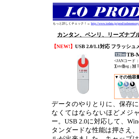
もっと詳しくチェック！→
http://www.iodata.jp/prod/usbmemory
カンタン、ベンリ、リーズナブル
【NEW!】
USB 2.0/1.1対応 フラッシ
TB-
<JANコード：
T
ote
B
ag
-
M
T
▼その他容
データのやりとりに、保存に
なくてはならないほどメジャ
ー。USB 2.0に対応して、W
タンダードな性能は押さえ
ルが出来ました。キャップは