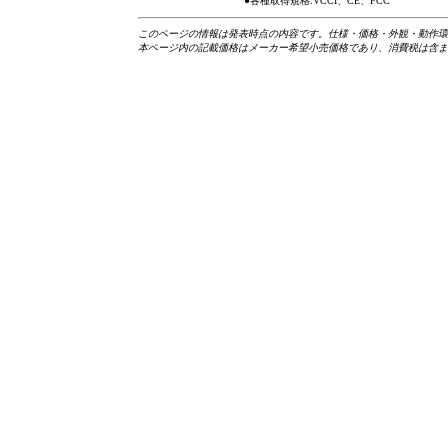
●各種取得規格:VCCI、CE、FCC
こ
のページの情報は発表時点の内容です。仕様・価格・外観・動作環
本ページ内の記載価格はメーカー希望小売価格であり、消費税は含ま