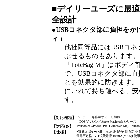
■
デイリーユーズに最適
全設計
●USBコネクタ部に負担を
ィ」
他社同等品にはUSBコ
ぶせるものもあります。
「ToteBag M」はボ
で、USBコネクタ部に
とを効果的に防ぎます。
にいれて持ち運べる、安
す。
【対応機種】
USBポートを搭載する下記機種
DOS/Vマシン／Apple Macintosh シリーズ
【対応OS】
●Windows XP/2000 Pro ●Windows Me／ Windo
【仕様】
●質量:約10g ●外形寸法:約19.3(W)×65.7(D
源電圧定格:5V ●消費電流:105mA (MAX)●