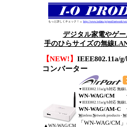
もっと詳しくチェック！→
http://www.iodata.jp/prod/network/w
デジタル家電やゲーム
手のひらサイズの無線LA
【NEW!】
IEEE802.1
コンバーター
▼IEEE802.11a/g/b対
WN-WAG/CM
▼IEEE802.11a/g/b
WN-WAG/AM-C
W
ireless
N
etwork products -
W
「WN-WAG/CM」
▲WN-WAG/CM