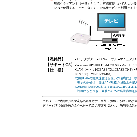
無線クライアント（子機）として、有線接続しかできない機
LANで使用することができます。IPv6サービスも利用できま
【添付品】
●ACアダプター ●LANケーブル ●マニュア
【サポートOS】
●Windows XP/2000 Pro/Me/98 SE ●Mac OS X 
【仕 様】
●LANポート：100BASE-TX/10BASE-T対応 ●
PSK(AES)、WEP(128/64bit)
無線LANの実効速度はお使いの環境により
※
表示の数値は、無線LAN規格の理論上の最
Atheros, Super AGおよびTotal802.1
※
許可にもとづき、同社のために当該商標を
このページの情報は発表時点の内容です。仕様・価格・外観・動作環
本ページ内の記載価格はメーカー希望小売価格であり、消費税は含ま