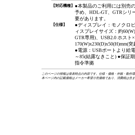
【対応機種】
●本製品のご利用には別売の
予め、HDL-GT、GTRシリ
要があります。
【仕様】
●ディスプレイ：モノクロビッ
ィスプレイサイズ：約60(W)×18
GTR専用)、USB2.0 ホス
170(W)x230(D)x50(H)
●電源：USBポートより給電 
～85(結露なきこと) ●保証期間
指令準拠
このページの情報は発表時点の内容です。仕様・価格・外観・動作環
本ページ内の記載価格はメーカー希望小売価格であり、消費税は含ま