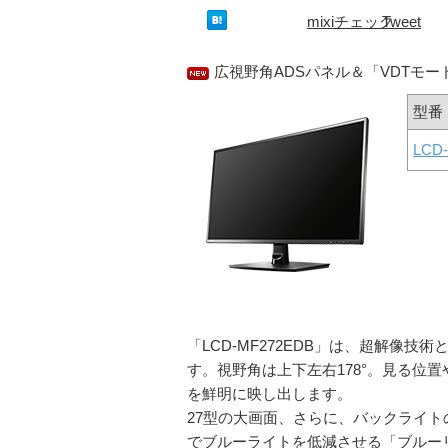
mixiチェック
Tweet
広視野角ADSパネル＆「VDTモ
型番
LCD
「LCD-MF272EDB」は、超解像
す。視野角は上下左右178°。見る位
を鮮明に映し出します。
27型の大画面、さらに、バックライ
でブルーライトを低減させる「ブルー