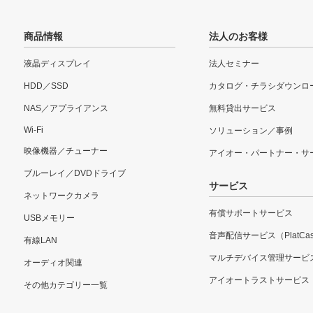
商品情報
法人のお客様
液晶ディスプレイ
法人セミナー
HDD／SSD
カタログ・チラシダウンロ
NAS／アプライアンス
無料貸出サービス
Wi-Fi
ソリューション／事例
映像機器／チューナー
アイオー・パートナー・サ
ブルーレイ／DVDドライブ
サービス
ネットワークカメラ
有償サポートサービス
USBメモリー
音声配信サービス（PlatCas
有線LAN
マルチデバイス管理サービ
オーディオ関連
アイオートラストサービス
その他カテゴリー一覧