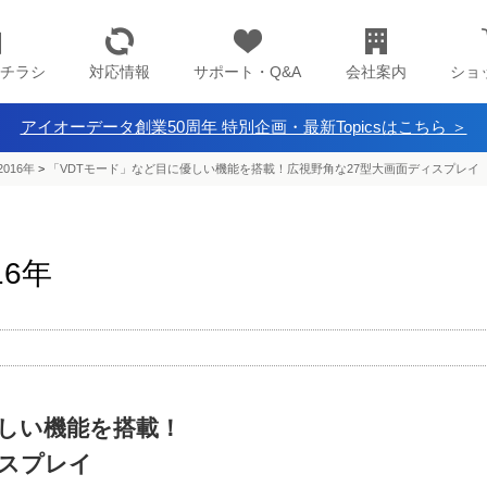
チラシ
対応情報
サポート・Q&A
会社案内
ショ
アイオーデータ創業50周年 特別企画・最新Topicsはこちら ＞
016年
>
「VDTモード」など目に優しい機能を搭載！広視野角な27型大画面ディスプレイ
16年
優しい機能を搭載！
ィスプレイ