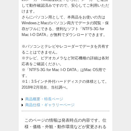
して動作確認済みですので、安心してご利用いただ
けます。
さらにパソコン用として、本商品をお使いの方は
WindowsとMacのパソコン両方でデータの閲覧・保
存がフルにできる、便利なソフト「NTFS-3G for
Mac I-O DATA」が無料でダウンロードできます。
※パソコンとテレビやレコーダーでデータを共有す
ることはできません。
※テレビ、ビデオカメラなど対応機種の詳細は各対
応表をご確認ください。
※「NTFS-3G for Mac I-O DATA」はMac OS用で
す。
※1：3.5インチ外付ハードディスクの体積として。
2018年2月現在、当社調べ。
商品概要・特長ページ
商品仕様・ギャラリーページ
このページの情報は発表時点の内容です。仕
様・価格・外観・動作環境などが変更される