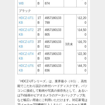
WB
B
874
0
ブラック
HDCZ-UT1
1T
4957180133
\12,20
KB
B
799
0
HDCZ-UT2
2T
4957180133
\14,50
KB
B
805
0
HDCZ-UT3
3T
4957180133
\16,70
3月末
KB
B
812
0
HDCZ-UT4
4T
4957180133
\22,30
KB
B
829
0
HDCZ-UT6
6T
4957180133
\44,70
KB
B
836
0
「HDCZ-UTシリーズ」は、業界最小（※1）、高性
能でこだわり設計の外付ハードディスクです。パソ
コンに接続して動画や写真の保存先として、あるい
はTV録画やビデオカメラのデータバックアップ先
など幅広い用途にご利用いただけます。対応家電は
25メーカー700機種以上！さらに、メーカーと連携