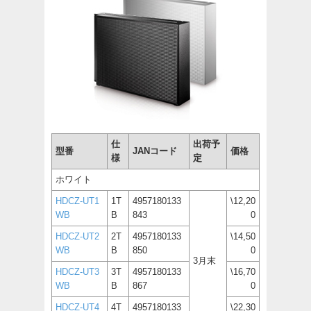
仕
出荷予
型番
JANコード
価格
様
定
ホワイト
HDCZ-UT1
1T
4957180133
\12,20
WB
B
843
0
HDCZ-UT2
2T
4957180133
\14,50
WB
B
850
0
3月末
HDCZ-UT3
3T
4957180133
\16,70
WB
B
867
0
HDCZ-UT4
4T
4957180133
\22,30