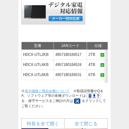
型番
JANコード
仕様
価
HDCX-UTL2KB
4957180184517
2TB
オープン
HDCX-UTL4KB
4957180184524
4TB
オープン
HDCX-UTL6KB
4957180184531
6TB
オープン
※
表示価格と商品全般について
※取扱説明書やQ＆
A、ソフトウェア等の各種ダウンロードは
を、保守サービスをご検討の方は
をクリックして
ご覧ください。
特長を全て開く
全て閉じる