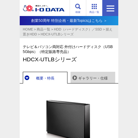
検索
商品一覧
創業50周年 特別企画・最新Topicsはこちら ＞
HOME
>
商品一覧
>
HDD（ハードディスク）／SSD
>
据え
置きHDD
>
HDCX-UTLBシリーズ
テレビ＆パソコン両対応 外付けハードディスク（USB
5Gbps）（特定販路専売品）
HDCX-UTLBシリーズ
概要・特長
ギャラリー・仕様