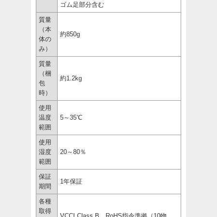
ゴム足部分含む
質量
（本
約850g
体の
み）
質量
（梱
約1.2kg
包
時）
使用
温度
5～35℃
範囲
使用
湿度
20～80％
範囲
保証
1年保証
期間
各種
取得
VCCI Class B、RoHS指令準拠（10物