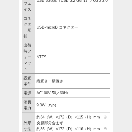
USB 5Gbps（USB 3.2 Gen1）／USB 2.0
フェ
イス
コネ
クタ
USB-microB コネクター
ー形
状
出荷
時フ
ォー
NTFS
マッ
ト
設置
縦置き・横置き
条件
電源
AC100V 50／60Hz
消費
9.3W（typ）
電力
約34（W）×172（D）×115（H）mm ※
外形
突起部分含まず
寸法
約35（W）×172（D）×116（H）mm ※