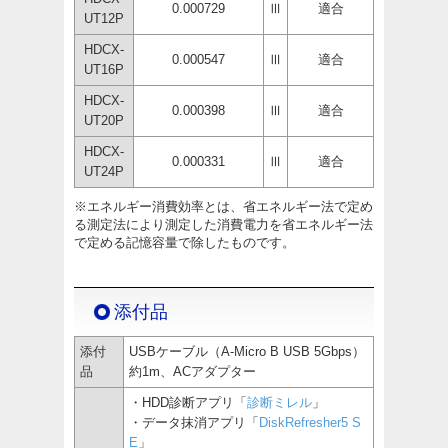
0.000729
Ⅲ
適合
UT12P
HDCX-
0.000547
Ⅲ
適合
UT16P
HDCX-
0.000398
Ⅲ
適合
UT20P
HDCX-
0.000331
Ⅲ
適合
UT24P
※エネルギー消費効率とは、省エネルギー法で定め
る測定法により測定した消費電力を省エネルギー法
で定める記憶容量で除したものです。
添付品
添付
USBケーブル（A-Micro B USB 5Gbps）
品
約1m、ACアダプター
・HDD診断アプリ「
診断ミレル
」
・データ抹消アプリ「
DiskRefresher5 S
E
」