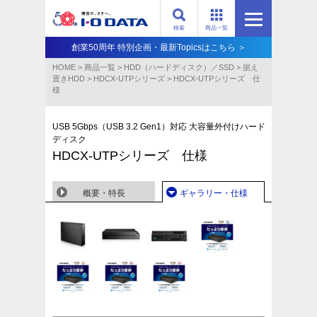
検索
商品一覧
創業50周年 特別企画・最新Topicsはこちら ＞
HOME
>
商品一覧
>
HDD（ハードディスク）／SSD
>
据え
置きHDD
>
HDCX-UTPシリーズ
>
HDCX-UTPシリーズ 仕
様
USB 5Gbps（USB 3.2 Gen1）対応 大容量外付けハード
ディスク
HDCX-UTPシリーズ 仕様
概要・特長
ギャラリー・仕様