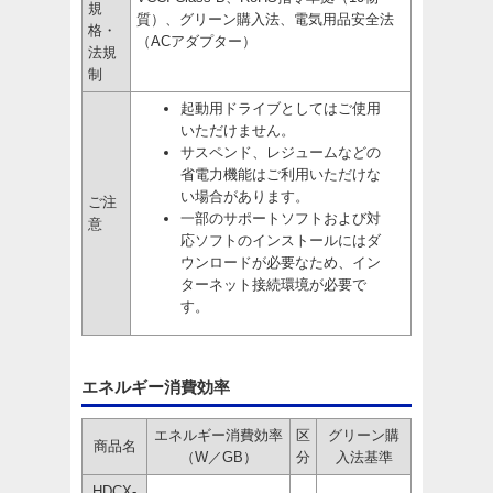
規
質）、グリーン購入法、電気用品安全法
格・
（ACアダプター）
法規
制
起動用ドライブとしてはご使用
いただけません。
サスペンド、レジュームなどの
省電力機能はご利用いただけな
い場合があります。
ご注
一部のサポートソフトおよび対
意
応ソフトのインストールにはダ
ウンロードが必要なため、イン
ターネット接続環境が必要で
す。
エネルギー消費効率
エネルギー消費効率
区
グリーン購
商品名
（W／GB）
分
入法基準
HDCX-