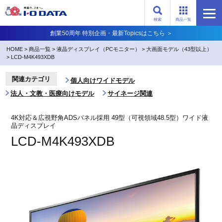
検索
商品一覧
創業50周年 特別企画・最新Topicsはこちら ＞
HOME
>
商品一覧
>
液晶ディスプレイ（PCモニター）
>
大画面モデル（43型以上）
>
LCD-M4K493XDB
関連カテゴリ
個人向けワイドモデル
法人・文教・医療向けモデル
サイネージ関連
4K対応＆広視野角ADSパネル採用 49型（可視領域48.5型）ワイド液
晶ディスプレイ
LCD-M4K493XDB