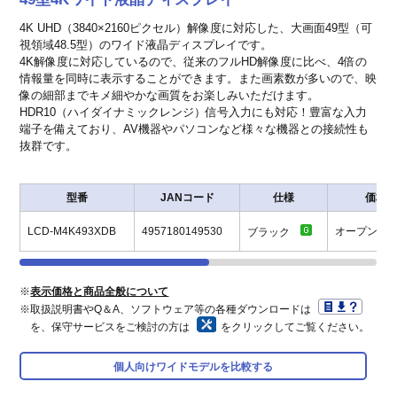
4K UHD（3840×2160ピクセル）解像度に対応した、大画面49型（可
視領域48.5型）のワイド液晶ディスプレイです。
4K解像度に対応しているので、従来のフルHD解像度に比べ、4倍の
情報量を同時に表示することができます。また画素数が多いので、映
像の細部までキメ細やかな画質をお楽しみいただけます。
HDR10（ハイダイナミックレンジ）信号入力にも対応！豊富な入力
端子を備えており、AV機器やパソコンなど様々な機器との接続性も
抜群です。
型番
JANコード
仕様
価格
LCD-M4K493XDB
4957180149530
オープン価
ブラック
※
表示価格と商品全般について
※取扱説明書やQ＆A、ソフトウェア等の各種ダウンロードは
を、保守サービスをご検討の方は
をクリックしてご覧ください。
個人向けワイドモデルを比較する