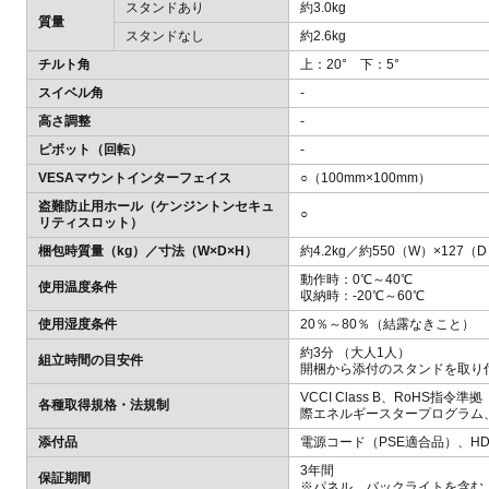
スタンドあり
約3.0kg
質量
スタンドなし
約2.6kg
チルト角
上：20° 下：5°
スイベル角
-
高さ調整
-
ピボット（回転）
-
VESAマウントインターフェイス
○（100mm×100mm）
盗難防止用ホール（ケンジントンセキュ
○
リティスロット）
梱包時質量（kg）／寸法（W×D×H）
約4.2kg／約550（W）×127（
動作時：0℃～40℃
使用温度条件
収納時：-20℃～60℃
使用湿度条件
20％～80％（結露なきこと）
約3分 （大人1人）
組立時間の目安件
開梱から添付のスタンドを取り
VCCI Class B、RoHS
各種取得規格・法規制
際エネルギースタープログラム
添付品
電源コード（PSE適合品）、H
3年間
保証期間
※パネル、バックライトを含む