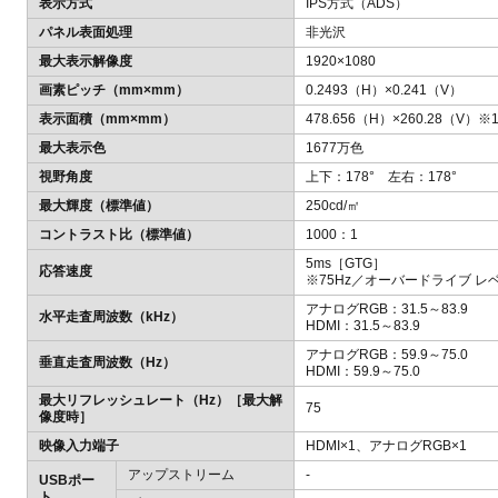
表示方式
IPS方式（ADS）
パネル表面処理
非光沢
最大表示解像度
1920×1080
画素ピッチ（mm×mm）
0.2493（H）×0.241（V）
表示面積（mm×mm）
478.656（H）×260.28（V）※
最大表示色
1677万色
視野角度
上下：178° 左右：178°
最大輝度（標準値）
250cd/㎡
コントラスト比（標準値）
1000：1
5ms［GTG］
応答速度
※75Hz／オーバードライブ レ
アナログRGB：31.5～83.9
水平走査周波数（kHz）
HDMI：31.5～83.9
アナログRGB：59.9～75.0
垂直走査周波数（Hz）
HDMI：59.9～75.0
最大リフレッシュレート（Hz）［最大解
75
像度時］
映像入力端子
HDMI×1、アナログRGB×1
アップストリーム
-
USBポー
ト