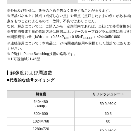
※外観及び仕様は、改善のため予告なく変更することがあります。
※液晶パネル上に滅点（点灯しない点）や輝点（点灯したままの点）がある場合があ
点をもつことによるもので、故障、不良ではありません。
なお、輝点については、ご購入から一定期間内であれば、当社にて修理交換を
※年間消費電力量の算出方法は国際エネルギースタープログラム基準に基づき
年間消費電力量（kWh）＝（0.35×P
＋0.65×P
）×24×365/1000
ON
SLEEP
※連続使用について：本商品は、24時間連続使用を前提とした設計ではありま
ください。
※IPSはIn Plane Switching技術の略称です。
※1 可視領域21.45型
解像度および周波数
■代表的な信号タイミング
解像度
リフレッシュレート
640×480
59.9 / 60.0
（480p）
800×600
60.3
1024×768
60
1280×720
59.9 / 60.0