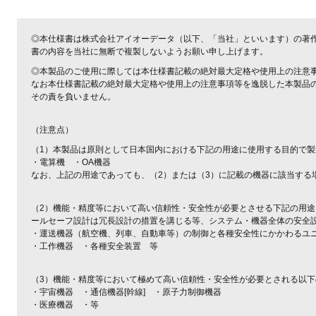
◎本仕様書は株式会社アイオーデータ（以下、「当社」といいます）の著
書の内容を当社に無断で複製しないようお願い申し上げます。
◎本製品のご使用に際しては本仕様書記載の絶対最大定格や使用上の注意
なお本仕様書記載の絶対最大定格や使用上の注意事項等を逸脱した本製品
その責を負いません。
（注意点）
（1）本製品は原則として日本国内における下記の用途に使用する目的で
・電算機 ・OA機器
なお、上記の用途であっても、（2）または（3）に記載の機器に該当する
（2）機能・精度等において高い信頼性・安全性が必要とさせる下記の用
ールセーフ設計は冗長設計の措置を講じる等、システム・機器全体の安全
・運送機器（航空機、列車、自動車等）の制御と各種安全性にかかわるユ
・工作機器 ・各種安全装置 等
（3）機能・精度等において極めて高い信頼性・安全性が必要とされる以
・宇宙機器 ・通信機器[幹線] ・原子力制御機器
・医療機器 ・等