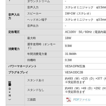
ダウンストリーム
-
音声入力
ステレオミニジャック φ3.5m
スピーカー
1W+1W（ステレオ）
音声入出
力
ヘッドホン端子
ステレオミニジャック φ3.5m
音声出力
-
定格電圧
AC100V 50／60Hz（電源内
最大時
18W
通常使用時（オンモー
9.9W
ド）
消費電力
年間消費電力量
31.9kWh
待機時
0.3W
パワーマネージメント
VESA DPM互換
プラグ＆プレイ
VESA DDC2B
約493（W）×215（D）×377
スタンドあり
※突起部含まず
外形寸法（W×D×H）
約493（W）×49（D）×292（
スタンドなし
※突起部含まず
三面図
PDFファイル