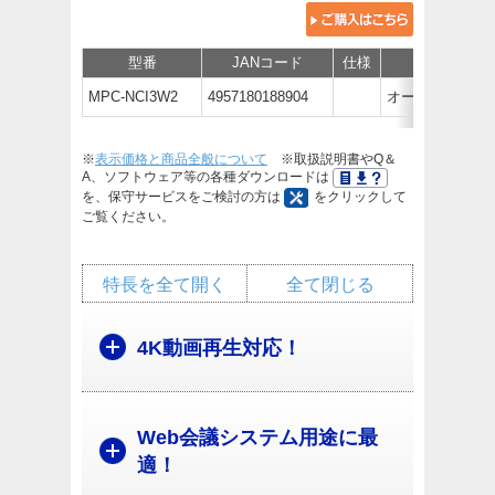
型番
JANコード
仕様
価格
MPC-NCI3W2
4957180188904
オープン価格
※
表示価格と商品全般について
※取扱説明書やQ＆
A、ソフトウェア等の各種ダウンロードは
を、保守サービスをご検討の方は
をクリックして
ご覧ください。
特長を全て開く
全て閉じる
4K動画再生対応！
Web会議システム用途に最
適！