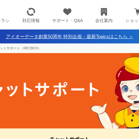
チラシ
対応情報
サポート・Q&A
会社案内
ショッ
アイオーデータ創業50周年 特別企画・最新Topicsはこちら ＞
ットサポート（RECBOX）