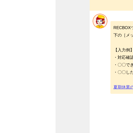
RECBO
下の［メ
【入力例
・対応確
・〇〇で
・〇〇し
夏期休業の