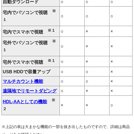
自動ダウンロード
○
○
○
※
宅内でパソコンで視聴
○
○
○
１
※１
○
×
×
宅内でスマホで視聴
※
宅外でパソコンで視聴
○
×
×
１
※１
○
×
×
宅外でスマホで視聴
USB HDDで容量アップ
○
○
×
マルチカウント機能
○
○
×
遠隔地でリモートダビング
○
×
×
※
HDL-AAとしての機能
×
×
○
２
※上記の表は大まかな機能の一部を抜き出したものですので、詳細は商品