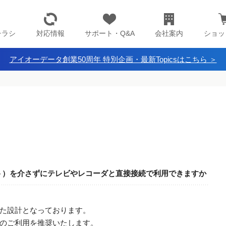
チラシ
対応情報
サポート・Q&A
会社案内
ショッ
アイオーデータ創業50周年 特別企画・最新Topicsはこちら ＞
ット）を介さずにテレビやレコーダと直接接続で利用できますか
た設計となっております。
のご利用を推奨いたします。