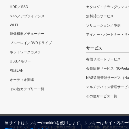
HDD／SSD
カタログ・チラシダウンロ
NAS／アプライアンス
無料貸出サービス
Wi-Fi
ソリューション／事例
映像機器／チューナー
アイオー・パートナー・サ
ブルーレイ／DVDドライブ
サービス
ネットワークカメラ
有償サポートサービス
USBメモリー
会員情報サービス（IOPorta
有線LAN
NAS遠隔管理サービス（Nar
オーディオ関連
マルチデバイス管理サービ
その他カテゴリー一覧
その他サービス一覧
当サイトはクッキー(cookie)を使用します。クッキーはサイト
サイトマップ
本サイトご利用上の注意
表示価格・商品全般について