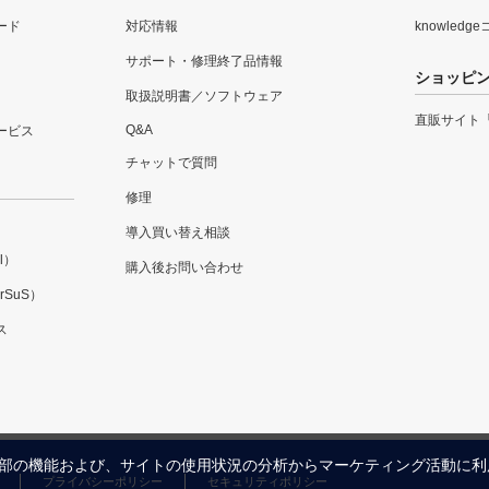
ード
対応情報
knowledg
サポート・修理終了品情報
ショッピ
取扱説明書／ソフトウェア
直販サイト
Q&A
ービス
チャットで質問
修理
導入買い替え相談
l）
購入後お問い合わせ
SuS）
ス
内の一部の機能および、サイトの使用状況の分析からマーケティング活動に
プライバシーポリシー
セキュリティポリシー