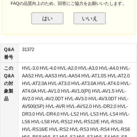
FAQの品質向上のため、回答にご協力をお願いいたします。
はい
いいえ
Q&A
31372
番号
この
HVL-3.0 HVL-4.0 HVL-A2.0 HVL-A3.0 HVL-A4.0 HVL-
Q&A
AAS2 HVL-AAS3 HVL-AAS4 HVL-AT1.0S HVL-AT2.0
の対
HVL-AT2.0A HVL-AT3.0 HVL-AT3.0A HVL-AT4.0 HVL-
象製
AT4.0A HVL-AV1.0 HVL-AV1.0(PI) HVL-AV1.5 HVL-
品
AV2.0 HVL-AV2.0DT HVL-AV3.0 HVL-AV3.0DT HVL-
AV500(SP) HVL-AVR HVL-AVS2.0 HVL-DR2.0 HVL-
DR3.0 HVL-DR4.0 HVL-LS2 HVL-LS3 HVL-LS4 HVL-
LS6 HVL-LS8 HVL-RS12 HVL-RS12/E HVL-RS16
HVL-RS16/E HVL-RS2 HVL-RS3 HVL-RS4 HVL-RS6
HVL-RS8 HVL-S1 HVL-S2 HVL-S3 HVL-S4 HVL-S8