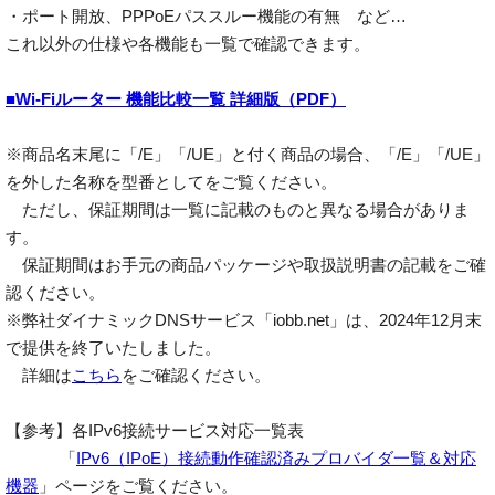
・ポート開放、PPPoEパススルー機能の有無 など…
これ以外の仕様や各機能も一覧で確認できます。
■Wi-Fiルーター 機能比較一覧 詳細版（PDF）
※商品名末尾に「/E」「/UE」と付く商品の場合、「/E」「/UE」
を外した名称を型番としてをご覧ください。
ただし、保証期間は一覧に記載のものと異なる場合がありま
す。
保証期間はお手元の商品パッケージや取扱説明書の記載をご確
認ください。
※弊社ダイナミックDNSサービス「iobb.net」は、2024年12月末
で提供を終了いたしました。
詳細は
こちら
をご確認ください。
【参考】各IPv6接続サービス対応一覧表
「
IPv6（IPoE）接続動作確認済みプロバイダ一覧＆対応
機器
」ページをご覧ください。