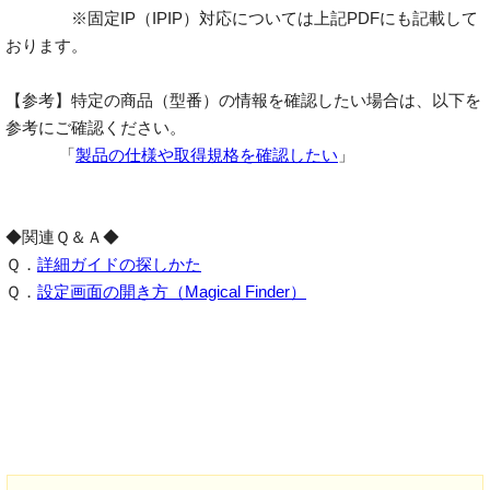
※固定IP（IPIP）対応については上記PDFにも記載して
おります。
【参考】特定の商品（型番）の情報を確認したい場合は、以下を
参考にご確認ください。
「
製品の仕様や取得規格を確認したい
」
◆関連Ｑ＆Ａ◆
Ｑ．
詳細ガイドの探しかた
Ｑ．
設定画面の開き方（Magical Finder）
検索用キーワード：iobb.net DDNS ポート開放 接続台数
推奨台数 ゲストSSID メッシュ PPPoEパススルー 固定
IP IPIP セキュリティ WPA リピーター 中継機 添付品
付属品