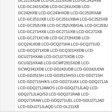
GC221SXDB LCD-GC222SXDB LCD-GC241HXB
LCD-GC241SXDB LCD-GC241UXDB LCD-
GC242HXB LCD-GC243HXDB LCD-GC251RXAB
LCD-GC251UXB LCD-GC251UXB/A LCD-GC252SXB
LCD-GC252UXB LCD-GC252UXB/GAL LCD-GC253U
LCD-GC271HXB LCD-GC271UXB LCD-GC271XB
LCD-GC271XCVB LCD-GC272HXDB LCD-
GCQ241XDB LCD-GCQ271HA LCD-GCQ271UD
LCD-GCQ271XDB LCD-GCQ321HXDB LCD-
GCU271HXAB LCD-GCU271XDB LCD-
GCU321HXAB LCD-GCWF291SXDB LCD-
GCWQ341XDB LCD-GD242UDB LCD-GD242UDW
LCD-GD251SH LCD-GD251SH/S3 LCD-GD271SH
LCD-GD271SH/KS LCD-GD271UAX LCD-GDQ271JA
LCD-GDQ271JAWOS LCD-GDQ271JLAQ LCD-
GDQ271JLAQ/S3 LCD-GDQ271RAB LCD-
GDQ271RAW LCD-GDQ271UEL LCD-GDU271JAD
LCD-GDU271JLAQD LCD-GL211XB