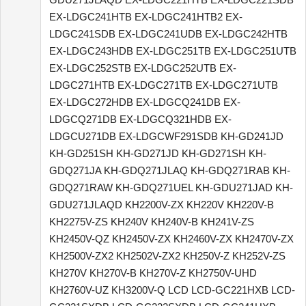
EX-LDGC241HTB EX-LDGC241HTB2 EX-
LDGC241SDB EX-LDGC241UDB EX-LDGC242HTB
EX-LDGC243HDB EX-LDGC251TB EX-LDGC251UTB
EX-LDGC252STB EX-LDGC252UTB EX-
LDGC271HTB EX-LDGC271TB EX-LDGC271UTB
EX-LDGC272HDB EX-LDGCQ241DB EX-
LDGCQ271DB EX-LDGCQ321HDB EX-
LDGCU271DB EX-LDGCWF291SDB KH-GD241JD
KH-GD251SH KH-GD271JD KH-GD271SH KH-
GDQ271JA KH-GDQ271JLAQ KH-GDQ271RAB KH-
GDQ271RAW KH-GDQ271UEL KH-GDU271JAD KH-
GDU271JLAQD KH2200V-ZX KH220V KH220V-B
KH2275V-ZS KH240V KH240V-B KH241V-ZS
KH2450V-QZ KH2450V-ZX KH2460V-ZX KH2470V-ZX
KH2500V-ZX2 KH2502V-ZX2 KH250V-Z KH252V-ZS
KH270V KH270V-B KH270V-Z KH2750V-UHD
KH2760V-UZ KH3200V-Q LCD LCD-GC221HXB LCD-