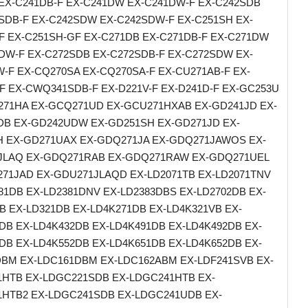
EX-C241DB-F EX-C241DW EX-C241DW-F EX-C242SDB
SDB-F EX-C242SDW EX-C242SDW-F EX-C251SH EX-
F EX-C251SH-GF EX-C271DB EX-C271DB-F EX-C271DW
DW-F EX-C272SDB EX-C272SDB-F EX-C272SDW EX-
-F EX-CQ270SA EX-CQ270SA-F EX-CU271AB-F EX-
F EX-CWQ341SDB-F EX-D221V-F EX-D241D-F EX-GC253U
71HA EX-GCQ271UD EX-GCU271HXAB EX-GD241JD EX-
B EX-GD242UDW EX-GD251SH EX-GD271JD EX-
 EX-GD271UAX EX-GDQ271JA EX-GDQ271JAWOS EX-
JLAQ EX-GDQ271RAB EX-GDQ271RAW EX-GDQ271UEL
71JAD EX-GDU271JLAQD EX-LD2071TB EX-LD2071TNV
81DB EX-LD2381DNV EX-LD2383DBS EX-LD2702DB EX-
B EX-LD321DB EX-LD4K271DB EX-LD4K321VB EX-
DB EX-LD4K432DB EX-LD4K491DB EX-LD4K492DB EX-
DB EX-LD4K552DB EX-LD4K651DB EX-LD4K652DB EX-
BM EX-LDC161DBM EX-LDC162ABM EX-LDF241SVB EX-
HTB EX-LDGC221SDB EX-LDGC241HTB EX-
HTB2 EX-LDGC241SDB EX-LDGC241UDB EX-