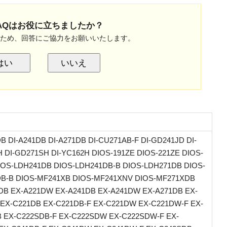
AQはお役に立ちましたか？
のため、回答にご協力をお願いいたします。
はい
いいえ
DB DI-A241DB DI-A271DB DI-CU271AB-F DI-GD241JD DI-
 DI-GD271SH DI-YC162H DIOS-191ZE DIOS-221ZE DIOS-
IOS-LDH241DB DIOS-LDH241DB-B DIOS-LDH271DB DIOS-
B-B DIOS-MF241XB DIOS-MF241XNV DIOS-MF271XDB
DB EX-A221DW EX-A241DB EX-A241DW EX-A271DB EX-
EX-C221DB EX-C221DB-F EX-C221DW EX-C221DW-F EX-
 EX-C222SDB-F EX-C222SDW EX-C222SDW-F EX-