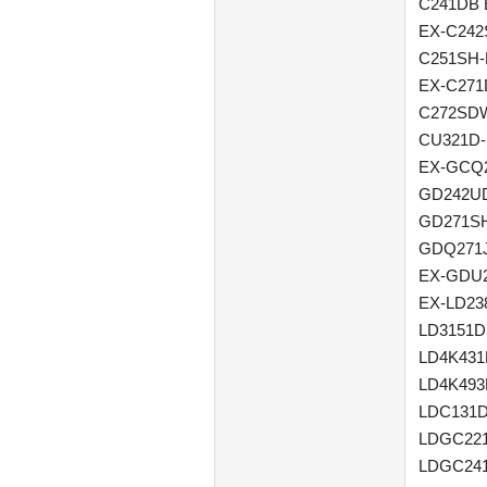
C241DB 
EX-C242
C251SH-
EX-C271
C272SDW
CU321D-
EX-GCQ2
GD242UD
GD271SH
GDQ271
EX-GDU2
EX-LD23
LD3151D
LD4K431
LD4K493
LDC131D
LDGC221
LDGC241