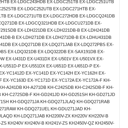
2HTB EX-LDGC243HDB EX-LDGC251TB EX-LDGC251UTB
252STB EX-LDGC252UTB EX-LDGC271HTB EX-
1TB EX-LDGC271UTB EX-LDGC272HDB EX-LDGCQ241DB
CQ271DB EX-LDGCQ321HDB EX-LDGCU271DB EX-
91SDB EX-LDH221DB EX-LDH221DB-B EX-LDH241DB
41DB-B EX-LDH271DB EX-LDH271DB-B EX-LDHU431DB
41DB EX-LDQ271DB EX-LDQ271JAB EX-LDQ272PBS EX-
BS EX-LDQ321DB EX-LDQ322DB EX-SAX191DB EX-
W EX-U431D EX-U431DX EX-U501V EX-U501VX EX-
X-U551D-P EX-U551DX EX-U651D EX-U651D-P EX-
EX-YC1412D EX-YC141D EX-YC142H EX-YC162H EX-
F EX-YC163D EX-YC171D EX-YC172A EX-YC172A-F KH-
KH-A241DB KH-A271DB KH-C242SDB KH-C242SDB-F KH-
 KH-C272SDB-F KH-GD241JD KH-GD251SH KH-GD271JD
71SH KH-GDQ271JA KH-GDQ271JLAQ KH-GDQ271RAB
271RAW KH-GDQ271UEL KH-GDU271JAD KH-
LAQD KH-LDQ271JAB KH2200V-ZX KH220V KH220V-B
-ZS KH240V KH240V-B KH241V-ZS KH2450V-QZ KH2450V-