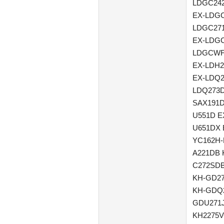
LDGC24
EX-LDGC
LDGC27
EX-LDG
LDGCWF2
EX-LDH2
EX-LDQ2
LDQ273D
SAX191D
U551D E
U651DX 
YC162H-
A221DB 
C272SDB
KH-GD2
KH-GDQ
GDU271J
KH2275V