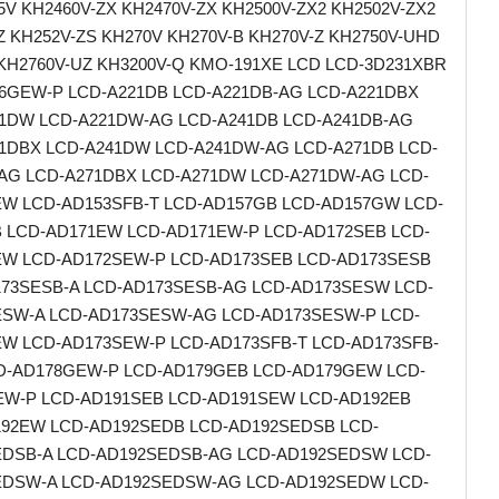
5V KH2460V-ZX KH2470V-ZX KH2500V-ZX2 KH2502V-ZX2
Z KH252V-ZS KH270V KH270V-B KH270V-Z KH2750V-UHD
KH2760V-UZ KH3200V-Q KMO-191XE LCD LCD-3D231XBR
6GEW-P LCD-A221DB LCD-A221DB-AG LCD-A221DBX
1DW LCD-A221DW-AG LCD-A241DB LCD-A241DB-AG
1DBX LCD-A241DW LCD-A241DW-AG LCD-A271DB LCD-
AG LCD-A271DBX LCD-A271DW LCD-A271DW-AG LCD-
W LCD-AD153SFB-T LCD-AD157GB LCD-AD157GW LCD-
 LCD-AD171EW LCD-AD171EW-P LCD-AD172SEB LCD-
W LCD-AD172SEW-P LCD-AD173SEB LCD-AD173SESB
73SESB-A LCD-AD173SESB-AG LCD-AD173SESW LCD-
SW-A LCD-AD173SESW-AG LCD-AD173SESW-P LCD-
W LCD-AD173SEW-P LCD-AD173SFB-T LCD-AD173SFB-
D-AD178GEW-P LCD-AD179GEB LCD-AD179GEW LCD-
W-P LCD-AD191SEB LCD-AD191SEW LCD-AD192EB
92EW LCD-AD192SEDB LCD-AD192SEDSB LCD-
DSB-A LCD-AD192SEDSB-AG LCD-AD192SEDSW LCD-
EDSW-A LCD-AD192SEDSW-AG LCD-AD192SEDW LCD-