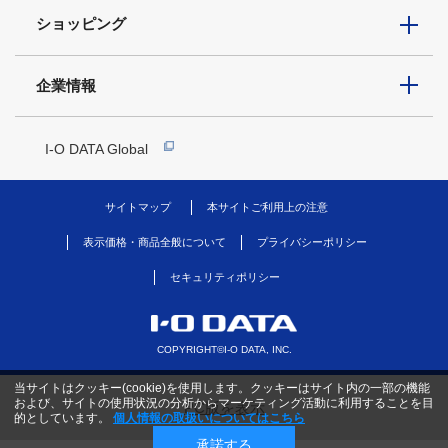
ショッピング
企業情報
I-O DATA Global
サイトマップ
本サイトご利用上の注意
表示価格・商品全般について
プライバシーポリシー
セキュリティポリシー
COPYRIGHT©I-O DATA, INC.
当サイトはクッキー(cookie)を使用します。クッキーはサイト内の一部の機能
および、サイトの使用状況の分析からマーケティング活動に利用することを目
PC版を表示
的としています。
個人情報の取扱いについてはこちら
承諾する