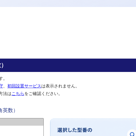
致）
す。
守
、
初回設置サービス
は表示されません。
方法は
こちら
をご確認ください。
角英数）