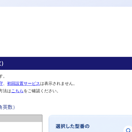
致）
す。
守
、
初回設置サービス
は表示されません。
方法は
こちら
をご確認ください。
角英数）