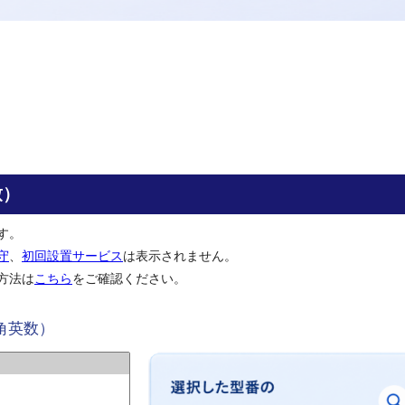
致）
す。
守
、
初回設置サービス
は表示されません。
方法は
こちら
をご確認ください。
角英数）