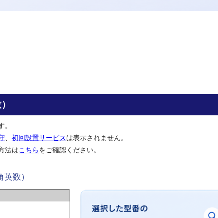
致）
す。
守
、
初回設置サービス
は表示されません。
方法は
こちら
をご確認ください。
角英数）