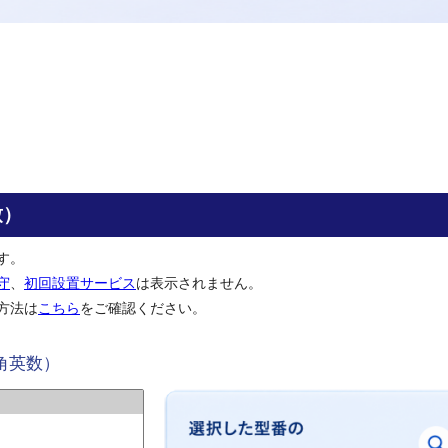
致）
す。
守
、
初回設置サービス
は表示されません。
方法は
こちら
をご確認ください。
角英数）