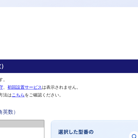
致）
す。
守
、
初回設置サービス
は表示されません。
方法は
こちら
をご確認ください。
角英数）