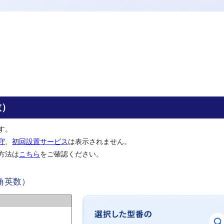
致）
す。
守
、
初回設置サービス
は表示されません。
方法は
こちら
をご確認ください。
角英数）