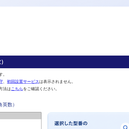
致）
す。
守
、
初回設置サービス
は表示されません。
方法は
こちら
をご確認ください。
角英数）